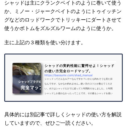
シャッドは主にクランクベイトのように巻いて使う
か、ミノー・ジャークベイトのようにトゥイッチン
グなどのロッドワークでトリッキーにダートさせて
使うかボトムをズルズルワームのように使うか。
主に上記の３種類を使い分けます。
シャッドの実釣性能に驚愕せよ！シャッド
の使い方完全ロードマップ。
https://bassuniv.com/shad_manual
シャッドってどんなルアーなんですか？いかにも釣れそうな見た目
なんですが、なかなか釣れません…使い方のコツとか教えてくださ
い。ボクはシャッドだけでに絞って１年間釣りをしました。１年間
シャッドしか使わなかったってことです。その後もシャッドを使い
続けてきたシャッドオタクのボクが『今』感じているシャッドの使
い方の完全マップを公開します。コンニチハ！バス釣り大学のYoU太
郎です。シャッドっていかにも釣れそうなフォルムをしているか
ら、一見「簡単に釣れるんだろうな…」なんてナメて使いだすと痛い
具体的には別記事で詳しくシャッドの使い方を解説
目をみるルアーだと...
していますので、ぜひご一読ください。