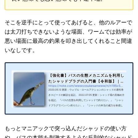
そこを逆手にとって使ってあげると、他のルアーで
は太刀打ちできないような場面、ワームでは効率が
悪い場面に最高の釣果を叩き出してくれること間違
いなしです。
【強化書】バスの生態メカニズムを利用し
たシャッドプラグの入門書【令和版】｜Y
https://note.com/wwwyosukesanwww/n/n195c5ea7f302
oU...
2020.05.13 更新：ウォブル・ロールアクションのシャッドの適性巻
きスピードの解説を追記。 2022.07.05 更新：シャッド場の見極め方
を追記。 『バスの生態を利用してシャッドで釣りたい。』 『シャッ
ドプラグでバンバン釣りたい。』 『シャッドの本当の威力を体感し
たい。』 こんな方に向けて、この記事を書いております。 コンニチ
ハ！ 研究所のYoU太郎です。 先ずは簡単に自己紹介をさせてくださ
い^ ^ 私はとあるバス釣り研究機関でバスを釣るため日夜探求の日々
を送りつつ、サラリーマンという副業をしております。 もう...
もっとマニアックで突っ込んだシャッドの使い方
や、バスの本能を刺激するような反則的なシャッド