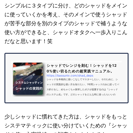
シンプルに３タイプに分け、どのシャッドをメイン
に使っていくかを考え、そのメインで使うシャッド
が苦手な部分を別のタイプのシャッドで補うような
使い方ができると、シャッドオタクへ一歩入りこん
だなと思います！笑
シャッドでレンジを刻む！シャッドを12
0%使い切るための超実践マニュアル。
https://bassuniv.com/shad_deps
シャッドを本格的に使いこなしてマスターしたい。そのために、シ
ャッドの実践的な使い方を知りたい。1年間シャッドのみに絞ってバ
ス釣りをし、めちゃくちゃ探求したボクが提案するのは『シャッド
のシステム化』です。どのシャッドをどんな時に使ったらいいの
か？を自分自身でしっかり使い切るための超実践マニュアルを公開
します。今回は、シャッドを実践で使い切るための解説です。シャ
ッドを実践で使い切るためには、シャッドごとに最大潜行深度と角
度及び、シャッドごとに異なる性能を理解しないといけません。そ
少しシャッドに慣れてきた方は、シャッドをもっと
れらを分類わけして...
システマティックに使い分けていくための『シャッ