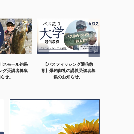
ッシング通信教
バス釣り大学的！！バス釣り
【八郎潟バ
の講義受講者募
上達の論理的思考力を鍛える3
の“楽園”は終
知らせ。
の方法。
略法