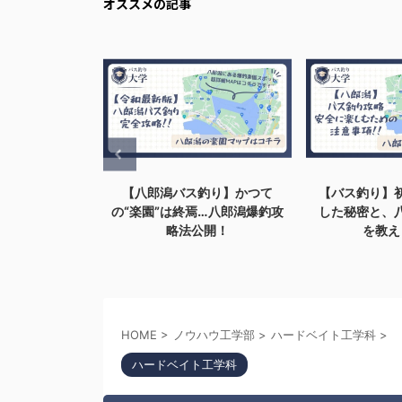
オススメの記事
釣り】かつて
【バス釣り】初八郎潟で爆釣
【バス釣り】
焉…八郎潟爆釣攻
した秘密と、八郎潟の注意点
が釣果に影響
公開！
を教えます。
証して
HOME
>
ノウハウ工学部
>
ハードベイト工学科
>
ハードベイト工学科