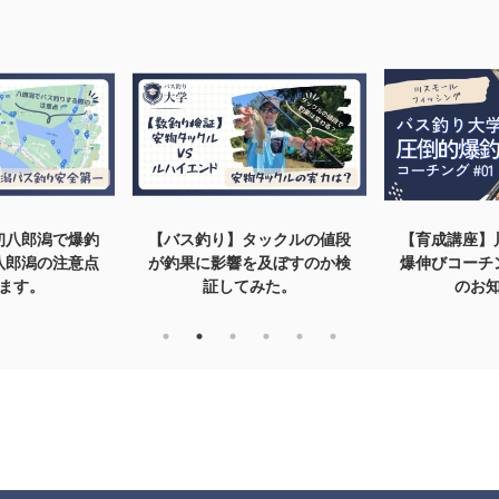
タックルの値段
【育成講座】川スモール釣果
【バスフィ
を及ぼすのか検
爆伸びコーチング受講者募集
育】爆釣御礼
みた。
のお知らせ。
集のお