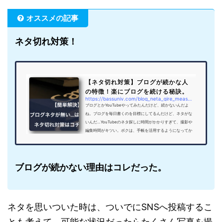
オススメの記事
ネタ切れ対策！
【ネタ切れ対策】ブログが続かな人
の特徴！楽にブログを続ける秘訣。
https://bassuniv.com/blog_neta_gire_measures
ブログとかYouTubeやってみたんだけど、続かないんだよ
ね。ブログを毎日書くのを目標にしてるんだけど、ネタがな
いんだ…YouTubeのネタ探しに時間がかかりすぎて、撮影や
編集時間がキツい。ボクは、手帳を活用するようになってか
ら、全くネタ切れについて悩まなくなりました。コンニチ
ハ！理事長のYoU太朗です。ブログを書くネタがない…YouT
ubeの動画を撮影したいんだけど、何を撮ればいいんだろ…
そんな情報発信のネタ切れについてお悩みじゃありません
ブログが続かない理由はコレだった。
か？ボクもブログを始めた当初は、書くネタが無くて困って
しまい、そもそもブログ更...
ネタを思いついた時は、ついでにSNSへ投稿するこ
とも考えて、可能な状況だったらたくさん写真を撮