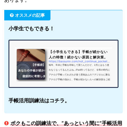
オススメの記事
小学生でもできる！
【小学生もできる】手帳が続かない
人の特徴！続かない原因と解決策。
https://bassuniv.com/not_continue_pocket_book
毎年、年末に手帳を吟味して買うんだけど、2月にはもう使
わなくなってるんだよね…iPad待ってるけど、令和の時代に
アナログ手帳ってわざわざ使う意味あんの？デジタルに勝る
アナログ手帳の強みと、手帳が続かない人への解決策をご紹
介します。コンニチハ！ブログ運営者ののYoU太郎です。ボ
クは、手帳を使ってブログネタのアイディアを作ったり、メ
ーカーでの開発職という本職にも役立てています。今でこ
そ、毎日手帳を開き、手帳を使って何かしらクリエイティブ
手帳活用訓練法はコチラ。
なことをしていますが、10年くらい前に手帳に興味を持った
頃は、毎年新しい...
ボクもこの訓練法で、“あっという間に”手帳活用