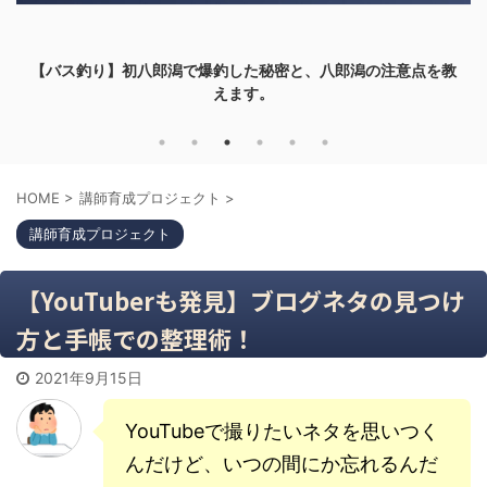
した秘密と、八郎潟の注意点を教
【バス釣り】タックルの値段が
ます。
てみ
HOME
>
講師育成プロジェクト
>
講師育成プロジェクト
【YouTuberも発見】ブログネタの見つけ
方と手帳での整理術！
2021年9月15日
YouTubeで撮りたいネタを思いつく
んだけど、いつの間にか忘れるんだ