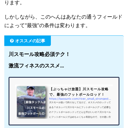
ります。
しかしながら、このへんはあなたの通うフィールド
によって“最強”の条件は変わります。
オススメの記事
川スモール攻略必須テク！
激流フィネスのススメ…
【ぶっちゃけ放題】川スモール攻略
で、最強のフットボールロッド！
https://bassuniv.com/river_small_strongest_of_footballjig
川スモール狙いで釣りをしてるけど、オススメのロッドって
ある？オカッパリ川スモールにフットボールジグって必要な
の？フットボールロッドってどんな竿がいいの？川スモール
にフットボールジグはめちゃくちゃ有効なので、その使い方
と最強のフットボールジグロッドについて解説します。コン
ニチハ！バス釣り大学のYoU太郎です。川でスモールマウス