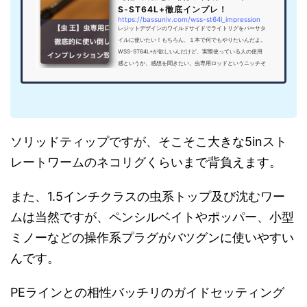
S-ST64L+徹底インプレ！
https://bassuniv.com/wss-st64l_impression
レジットデザインのワイルドサイドでライトリグをバーサタ
イルに使いたい！もちろん、１本で何でもやりたいんだよ。
WSS-ST64L+が欲しいんだけど、実際使っている人の使用
感というか、感想を聞きたい。虫専用ロッドというニッチそ
うなロッドですが、さまざまな釣り人の要望に応えられるス
ペシャルな一振りに仕上がっていると思います。今回はボク
が数ヶ月使用したインプレッションをお届けします！！コン
ニチハ！バス釣り大学のYoU太郎です。この記事を読んでく
ださっているという方は、おそらくWSS-ST64L+が気にな
っていたり、虫パター...
ソリッドティップですが、そこそこ大きな5inスト
レートワームのネコリグくらいまで背負えます。
また、1.5インチクラスの虫系トップ及び沈むワー
ムは当然ですが、ペンシルベイトやポッパー、小型
ミノーなどの操作系プラグがバツグンに使いやすい
んです。
PEラインとの相性バッチリのガイドセッティング