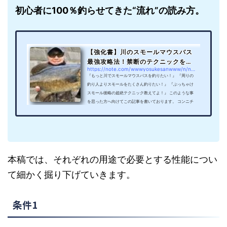
初心者に100％釣らせてきた“流れ”の読み方。
【強化書】川のスモールマウスバス
最強攻略法！禁断のテクニックを公
https://note.com/wwwyosukesanwww/n/n96e4b7fa818b
開。｜YoU太郎...
『もっと川でスモールマウスバスを釣りたい！』 『周りの
釣り人よりスモールをたくさん釣りたい！』 『ぶっちゃけ
スモール後略の超絶テクニック教えてよ！』 このような事
を思った方へ向けてこの記事を書いております。 コンニチ
ハ！ バス釣り大学のYoU太郎です。 ボクはブログやnoteの
記事を真面目に書き始めて非常に釣果に対してシビアになり
ました。 それは、釣果が私のブログ集客に直接影響を及ぼ
すからです。 なぜかというと… 世の中にはたくさんの情報
があふれています。 雑誌やDVDなどの企業が発信している
メディア...
本稿では、それぞれの用途で必要とする性能につい
て細かく掘り下げていきます。
条件1