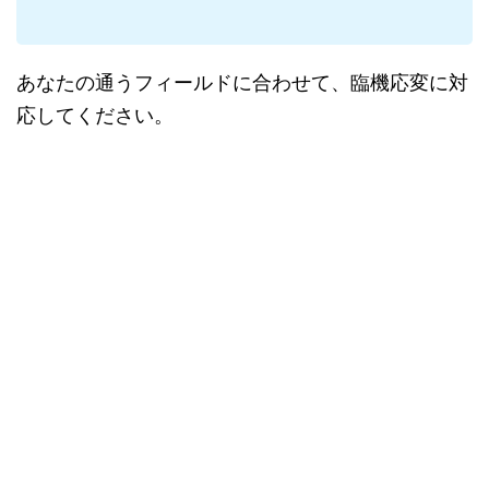
バスを釣る時に、フットボールジグ用のロッドについてお悩
みではありませんか？たぶん、川のスモールマウスバスを狙
っている方の大半はオカッパリなんじゃないでしょうか？実
は、“オカッ...
あなたの通うフィールドに合わせて、臨機応変に対
応してください。