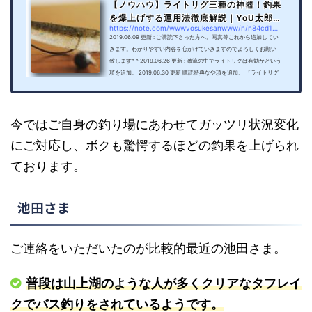
【ノウハウ】ライトリグ三種の神器！釣果
を爆上げする運用法徹底解説｜YoU太郎
https://note.com/wwwyosukesanwww/n/n84cd1e5c86ee
｜note
2019.06.09 更新 : ご購読下さった方へ。写真等これから追加してい
きます。わかりやすい内容を心がけていきますのでよろしくお願い
致します^ ^ 2019.06.26 更新 : 激流の中でライトリグは有効かという
項を追加。 2019.06.30 更新 購読特典なや項を追加。 『ライトリグ
でデカバス釣りたい。』 『セコ釣りと言われたくない。』 『ライト
リグで釣果を安定させたい。』 こんな方に向けて、この記事を書い
ております。 コンニチハ！ 研究所のYoU太郎です。 ここ近年、私は
ライトリグを積極的に使うようになりました。まずは、そ...
今ではご自身の釣り場にあわせてガッツリ状況変化
にご対応し、ボクも驚愕するほどの釣果を上げられ
ております。
池田さま
ご連絡をいただいたのが比較的最近の池田さま。
普段は山上湖のような人が多くクリアなタフレイ
クでバス釣りをされているようです。