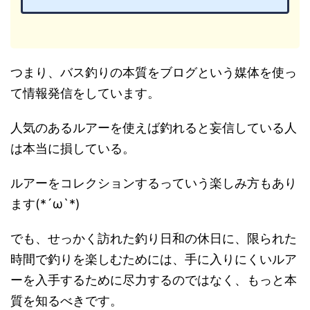
メ時のタイミングは短いの項追加。 『バスの習性を知りた
い。』 『魚の行動を知り、釣果の再現性を高めたい。』
『魔法のルアーは存在しないと気付いた。』 こんな方に向
けて、この記事を書いております。 コンニチハ！ 研究所のY
oU太郎です。 ここ最近、ボウズを喰らうことがめっきり少
な...
つまり、バス釣りの本質をブログという媒体を使っ
て情報発信をしています。
人気のあるルアーを使えば釣れると妄信している人
は本当に損している。
ルアーをコレクションするっていう楽しみ方もあり
ます(*´ω`*)
でも、せっかく訪れた釣り日和の休日に、限られた
時間で釣りを楽しむためには、手に入りにくいルア
ーを入手するために尽力するのではなく、もっと本
質を知るべきです。