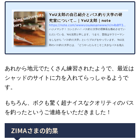
YoU太郎の自己紹介とバス釣り大学の研
究室について…｜YoU太郎｜note
https://note.com/wwwyosukesanwww/n/n4b8ff3a2ccb7
ハジメマシテ！ コンニチハ！ バス釣り大学の理事長を務めさせてい
ただいている、YoU太郎と申します。 つまり、普段はサラリーマン
をしながら『バス釣り大学』というブログをやっています。 YoU太
郎のバス釣り大学とは、『どうやったらそこそこ大きなバスを他人
よりたくさん釣れるのか？』そんな探求の日々やお気に入りのタッ
クルインプレッションを記事にしております。 最近、釣ったブラッ
クバスやスモールマウスバスの写真をTwitterやプライベートのface
book、Instagramにアップしていたら、リアルの友人から『どうや
あれから地元でたくさん練習されたようで、最近は
って釣っ...
シャッドのサイトに力を入れてらっしゃるようで
す。
もちろん、ボクも驚く超ナイスなクオリティのバス
を釣ったというご連絡をいただきました！
ZIMAさまの釣果