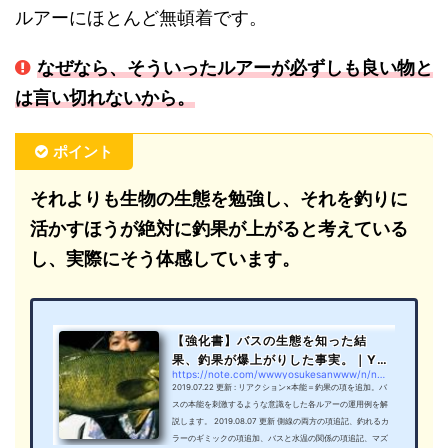
ルアーにほとんど無頓着です。
なぜなら、そういったルアーが必ずしも良い物と
は言い切れないから。
ポイント
それよりも生物の生態を勉強し、それを釣りに
活かすほうが絶対に釣果が上がると考えている
し、実際にそう体感しています。
【強化書】バスの生態を知った結
果、釣果が爆上がりした事実。｜Yo
https://note.com/wwwyosukesanwww/n/n5ec640bef7cc
U太郎｜note
2019.07.22 更新 : リアクション×本能＝釣果の項を追加。バ
スの本能を刺激するような意識をした各ルアーの運用例を解
説します。 2019.08.07 更新 側線の両方の項追記、釣れるカ
ラーのギミックの項追加、バスと水温の関係の項追記、マズ