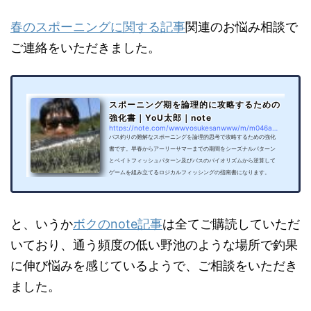
春のスポーニングに関する記事
関連のお悩み相談で
ご連絡をいただきました。
スポーニング期を論理的に攻略するための
強化書｜YoU太郎｜note
https://note.com/wwwyosukesanwww/m/m046a90b4a108
バス釣りの難解なスポーニングを論理的思考で攻略するための強化
書です。早春からアーリーサマーまでの期間をシーズナルパターン
とベイトフィッシュパターン及びバスのバイオリズムから逆算して
ゲームを組み立てるロジカルフィッシングの指南書になります。
と、いうか
ボクのnote記事
は全てご購読していただ
いており、通う頻度の低い野池のような場所で釣果
に伸び悩みを感じているようで、ご相談をいただき
ました。