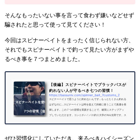
そんなもったいない事を言って食わず嫌いなどせず
騙されたと思って使って見てください！
今回はスピナーベイトをまったく信じられない方、
それでもスピナーベイトで釣って見たい方がまずや
るべき事を７つまとめました。
【後編】スピナーベイトでブラックバスが
釣れない人が守るべき七つの習慣！
https://bassuniv.com/spinner_bait_7customs_2
スピナーベイトで思うように釣れないんです…もっとたくさん釣れる
はずなのに…スピナーベイトは時を捉えて的確に使うことで真価を発
揮します。この７つの習慣を実践することで、確実にステップアッ
プしていただけます。コンニチハ！バス釣り大学のYoU太郎です。ス
ピナーベイトを使いこなすための７つの習慣【前編】は読んで頂け
ましたか？スピナーベイトは間違いなくよく釣れます！釣りをする
時間に対してかなり効率的に魚を拾っていけるタイプのルアーです
ので、ぜひサンデーアングラーにこそ価値があるルアーだと思って
ぜひ習慣化にしていただき、来るべきハイシーズン