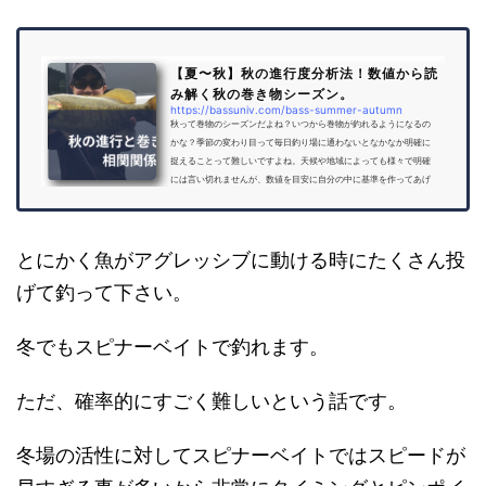
【夏〜秋】秋の進行度分析法！数値から読
み解く秋の巻き物シーズン。
https://bassuniv.com/bass-summer-autumn
秋って巻物のシーズンだよね？いつから巻物が釣れるようになるの
かな？季節の変わり目って毎日釣り場に通わないとなかなか明確に
捉えることって難しいですよね。天候や地域によっても様々で明確
には言い切れませんが、数値を目安に自分の中に基準を作ってあげ
ると分かりやすくなります。その【数値】について詳しく解説して
いきます。 コンニチハ！バス釣り大学のYoU太郎です。お盆を過ぎ
ると夏の暑い日差しが落ち着きはじめ、少しずつ朝晩の気温が下が
ります。そうすると、巻き物ジャンキーはソワソワしますよね。た
とにかく魚がアグレッシブに動ける時にたくさん投
だ、サンデーアン...
げて釣って下さい。
冬でもスピナーベイトで釣れます。
ただ、確率的にすごく難しいという話です。
冬場の活性に対してスピナーベイトではスピードが