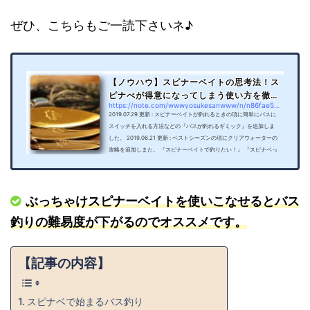
ぜひ、こちらもご一読下さいネ♪
【ノウハウ】スピナーベイトの思考法！ス
ピナべが得意になってしまう使い方を徹
https://note.com/wwwyosukesanwww/n/n86fae558f151
底...
2019.07.29 更新 : スピナーベイトが釣れるときの項に簡単にバスに
スイッチを入れる方法などの『バスが釣れるギミック』を追加しま
した。 2019.06.21 更新 : ベストシーズンの項にクリアウォーターの
攻略を追加しまた。 『スピナーベイトで釣りたい！』 『スピナベっ
て何で釣れるの？』 『スピナーベイトの威力を知りたい。』 こんな
方に向けて、この記事を書いております。 コンニチハ！ 研究所のYo
U太郎です。 私の1番好きなルアーって何だと？聞かれたら『スピナ
ーベイトです。』と答えます。 でも、1番釣れなさそうな...
ぶっちゃけスピナーベイトを使いこなせるとバス
釣りの難易度が下がるのでオススメです。
【記事の内容】
スピナベで始まるバス釣り