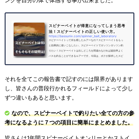
ングを自分の体で体感する事が出来ました。
スピナーベイトが得意になってしまう思考
法！スピナーベイトの正しい使い方。
https://bassuniv.com/spinner_bait_laboratory
スピナーベイトって何を模したルアーなの？スピナーベイトをもっ
と効果的に使いこなしたい。スピナーベイトでガッツンガッツン釣
りたい！スピナーベイトは出しどころを間違わなければ超効率よく
バスを釣ることができるルアーです。今回は、ボクが探求したスピ
ナーベイトのノウハウについて徹底的に解説します。コンニチハ！
バス釣り大学のYoU太郎です。ボクの最も好きなルアーとは？スピナ
ーベイトです。なぜ好きなのかというと…間違いなく最も簡単に高効
率でバスを釣っていくことができるから。でも、初心者の方が『最
それを全てこの報告書で記すのには限界があります
も釣れる気がし...
し、皆さんの普段行かれるフィールドによって少し
ずつ違いもあると思います。
なので、スピナーベイトで釣りたい全ての方の参
考になるように７つの項目に簡単にまとめました。
皆さんは1年間スピナーベイトオンリーとかストイ