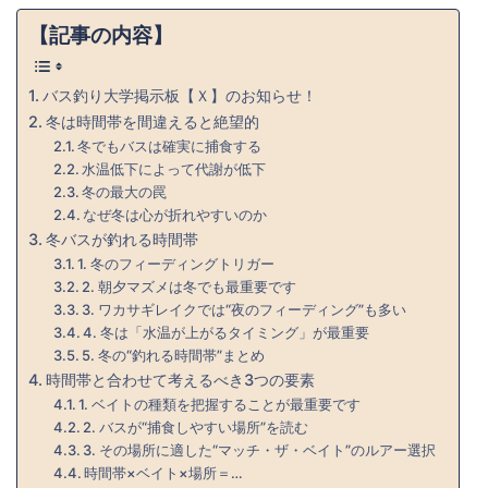
【記事の内容】
バス釣り大学掲示板【Ｘ】のお知らせ！
冬は時間帯を間違えると絶望的
冬でもバスは確実に捕食する
水温低下によって代謝が低下
冬の最大の罠
なぜ冬は心が折れやすいのか
冬バスが釣れる時間帯
1. 冬のフィーディングトリガー
2. 朝夕マズメは冬でも最重要です
3. ワカサギレイクでは“夜のフィーディング”も多い
4. 冬は「水温が上がるタイミング」が最重要
5. 冬の“釣れる時間帯”まとめ
時間帯と合わせて考えるべき3つの要素
1. ベイトの種類を把握することが最重要です
2. バスが“捕食しやすい場所”を読む
3. その場所に適した“マッチ・ザ・ベイト”のルアー選択
時間帯×ベイト×場所＝…