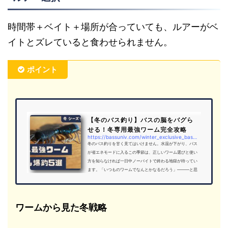
時間帯＋ベイト＋場所が合っていても、ルアーがベ
イトとズレていると食わせられません。
ポイント
【冬のバス釣り】バスの脳をバグら
せる！冬専用最強ワーム完全攻略
https://bassuniv.com/winter_exclusive_bassworm
冬のバス釣りを甘く見てはいけません。水温が下がり、バス
が省エネモードに入るこの季節は、正しいワーム選びと使い
方を知らなければ一日中ノーバイトで終わる地獄が待ってい
ます。「いつものワームでなんとかなるだろう」―――と思
った瞬間、あなたの釣行はボウズに直行。冬バスは通常のア
プローチには一切反応せず、特殊なベイトパターンと“脳を
バグらせるワーム”だけが唯一の突破口です。この記事を最
後まで読まなければ、あなたは冬バスの本質を知らないま
ワームから見た冬戦略
ま、寒さに震えながら竿を振り続けることになるでしょう。
逆に、ここで紹介す...