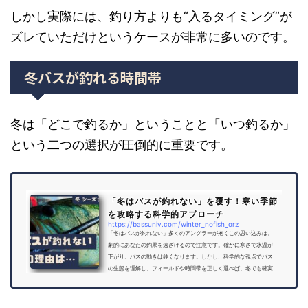
しかし実際には、釣り方よりも“入るタイミング”が
ズレていただけというケースが非常に多いのです。
冬バスが釣れる時間帯
冬は「どこで釣るか」ということと「いつ釣るか」
という二つの選択が圧倒的に重要です。
「冬はバスが釣れない」を覆す！寒い季節
を攻略する科学的アプローチ
https://bassuniv.com/winter_nofish_orz
「冬はバスが釣れない」多くのアングラーが抱くこの思い込みは、
劇的にあなたの釣果を遠ざけるので注意です。確かに寒さで水温が
下がり、バスの動きは鈍くなります。しかし、科学的な視点でバス
の生態を理解し、フィールドや時間帯を正しく選べば、冬でも確実
に釣果を伸ばすことができるのです。この記事を最後まで読めば、
あなたは「強烈に釣れない冬の魔法」から解き放たれます。誤解を
正し、チャンスタイムを見極め、フィールドを選び抜くことで、寒